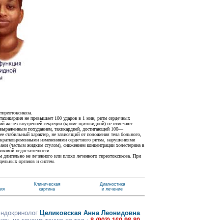
иреотоксикоза.
тахикардия не превышает 100 ударов в 1 мин, ритм сердечных
ий желез внутренней секреции (кроме щитовидной) не отмечают.
я выраженным похуданием, тахикардией, достигающей 100—
 ее стабильный характер, не зависящий от положения тела больного,
 кратковременными изменениями сердечного ритма, нарушениями
ами (частым жидким стулом), снижением концентрации холестерина в
иковой недостаточности.
м длительно не леченного или плохо леченного тиреотоксикоза. При
дельных органов и систем.
Клиническая
Диагностика
тия
картина
и лечение
эндокринолог
Целиковская Анна Леонидовна