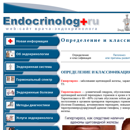
Определение и класс
Новая информация
Об эндокринологии
Определение
Патогенез
и классификация
или причины разви
Эндокринная система
ОПРЕДЕЛЕНИЕ И КЛАССИФИКАЦИ
Гормональный спектр
Гипертиреоз
-
заболевание щитовидной железы, хара
Т3.
Тиреотоксикоз
— клинический синдром, обусловленн
Эндокринные болезни
щитовидной железой тиреоидных гормонов в крови и т
Тиреотоксикоз в 60—80% случаев обусловлен зобом ди
поступлении в организм препаратов тиреоидных гормоно
(болезни Пламмера), аутоиммунном тиреоидите, повыше
Методы диагностики
тиреотропинпродуцирующей аденоме гипофиза, у новор
железы.
Услуги эндокринолога