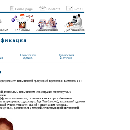
ификация
Клиническая
Диагностика
тия
картина
и лечение
Я
ктеризующееся повышенной продукцией тиреоидных гормонов Т4 и
ый длительным повышением концентрации секретируемых
канях.
ффузным токсическим, развивается также при избыточном
в и препаратов, содержащих йод (йод-базедов), токсической аденоме
нной чувствительности тканей к тиреоидным гормонам,
ожденных, родившихся у матерей с гиперфункцией щитовидной