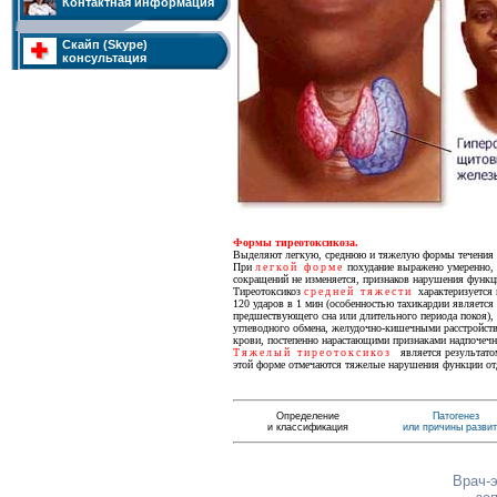
Контактная информация
Скайп (Skype)
консультация
Формы тиреотоксикоза.
Выделяют легкую, среднюю и тяжелую формы течения т
При
легкой форме
похудание выражено умеренно, 
сокращений не изменяется, признаков нарушения функц
Тиреотоксикоз
средней тяжести
характеризуетс
120 ударов в 1 мин (особенностью тахикардии является
предшествующего сна или длительного периода покоя),
углеводного обмена, желудочно-кишечными расстройств
крови, постепенно нарастающими признаками надпочечн
Тяжелый тиреотоксикоз
является результато
этой форме отмечаются тяжелые нарушения функции от
Определение
Патогенез
и классификация
или причины разви
Врач-