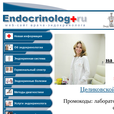
Новая информация
Об эндокринологии
на
Эндокринная система
Гормональный спектр
Эндокринные болезни
Целиковско
Методы диагностики
Промокоды: лабора
Услуги эндокринолога