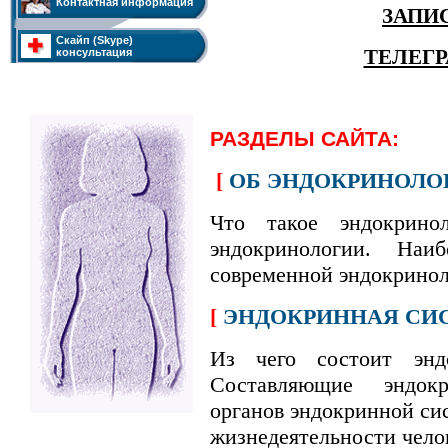
Контактная информация
ЗАПИ
Скайп (Skype)
ТЕЛЕГ
консультация
РАЗДЕЛЫ САЙТА:
[
ОБ ЭНДОКРИНОЛОГ
Что такое эндокринол
эндокринологии. Наи
современной эндокринол
[
ЭНДОКРИННАЯ СИС
Из чего состоит эндо
Составляющие эндок
органов эндокринной си
жизнедеятельности чело