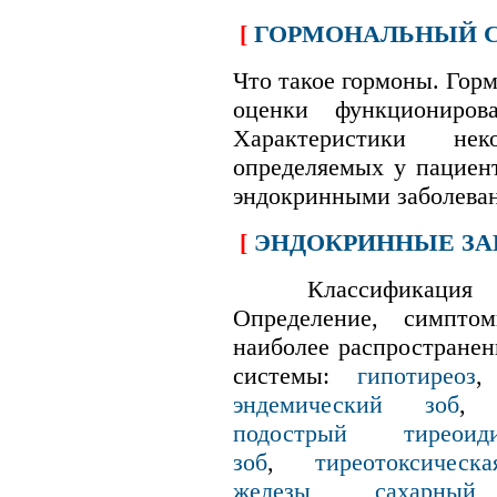
[
ГОРМОНАЛЬНЫЙ СП
Что такое гормоны. Гор
оценки функциониров
Характеристики не
определяемых у пациен
эндокринными заболева
[
ЭНДОКРИННЫЕ ЗАБ
К
лассификация
Определение, симпто
наиболее распростране
cистемы:
гипотиреоз
эндемический зоб
подострый тиреоиди
зоб
,
тиреотоксическа
железы
,
сахарный