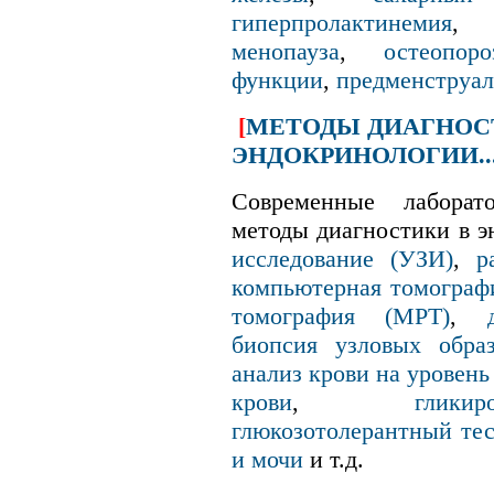
гиперпролактинемия
менопауза
,
остеопоро
функции
,
предменструа
[
МЕТОДЫ ДИАГНОС
ЭНДОКРИНОЛОГИИ..
Современные лаборат
методы диагностики в 
исследование (УЗИ)
,
р
компьютерная томограф
томография (МРТ)
,
биопсия узловых обра
анализ крови на уровень
крови
,
глик
глюкозотолерантный тес
и мочи
и т.д.