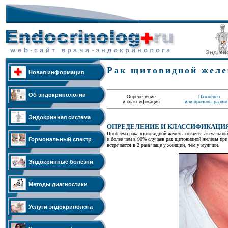
Рак щитовидной жел
Новая информация
Об эндокринологии
Определение
Патогенез
и классификация
или причины разви
Эндокринная система
ОПРЕДЕЛЕНИЕ И КЛАССИФИКАЦИ
Проблема рака щитовидной железы остается актуальной 
Гормональный спектр
и более чем в 90% случаев рак щитовидной железы при
встречается в 2 раза чаще у женщин, чем у мужчин.
Эндокринные болезни
Методы диагностики
Услуги эндокринолога