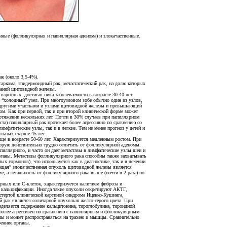
ные (фолликулярная и папиллярная аденома) и злокачаственные.
к (около 3,5-4%).
саркома, эпидермоидный рак, метастатический рак, на долю которых
ваний щитовидной железы.
 взрослых, достигая пика заболеваемости в возрасте 30-40 лет.
 “холодный” узел. При многоузловом зобе обычно один из узлов,
 другими участками и узлами щитовидной железы и превышающий
ком. Как при первой, так и при второй клинической форме может
ротяжении нескольких лет. Почти в 30% случаев при папиллярном
аста) папиллярный рак протекает более агрессивно по сравнению со
мфатические узлы, так и в легкие. Тем не менее прогноз у детей и
ольных старше 45 лет.
ще в возрасте 50-60 лет. Характеризуется медленным ростом. При
торую действительно трудно отличить от фолликулярной аденомы.
пиллярного, и часто он дает метастазы в лимфатические узлы шеи и
 органы. Метастазы фолликулярного рака способны также захватывать
ых гормонов), что используется как в диагностике, так и в лечении
щая” злокачественная опухоль щитовидной железы является
, а летальность от фолликулярного рака выше (почти в 2 раза) по
рных или С-клеток, характеризуется наличием фиброза и
 кальцификации. Иногда такие опухоли секретируют АКТГ,
 стертой клинической картиной синдрома Иценко-Кушинга,
й рак является солитарной опухолью желто-серого цвета. При
деляется содержание кальцитонина, тироглобулина, тироидной
более агрессивен по сравнению с папиллярным и фолликулярным
злы и может распространяться на трахею и мышцы. Сравнительно
ренние органы.