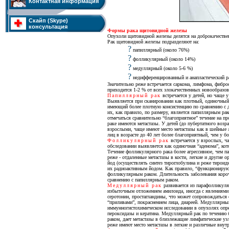
Контактная информация
Скайп (Skype)
консультация
Формы рака щитовидной железы
Опухоли щитовидной железы делятся на доброкачествен
Рак щитовидной железы подразделяют на:
?
папиллярный (около 76%)
?
фолликулярный (около 14%)
?
медуллярный (около 5-6 %)
?
недифференцированный и анапластический ра
Значительно реже встречается саркома, лимфома, фибро
приходится 1-2 % от всех злокачественных новообразо
Папиллярный рак
встречается у детей, но чаще у
Выявляется при сканировании как плотный, одиночный
имеющий более плотную консистенцию по сравнению с
их, как правило, по размеру, является папиллярным ра
отмечаться сравнительно “благоприятное” течение на п
раке имеются метастазы. У детей (до пубертатного возр
взрослыми, чаще имеют место метастазы как в шейные ли
лиц в возрасте до 40 лет более благоприятный, чем у б
Фолликулярный рак
встречается у взрослых, ча
обследовании выявляется как одиночная “аденома”, ко
Течение фолликулярного рака более агрессивное, чем па
реже - отдаленные метастазы в кости, легкие и другие
йод (осуществлять синтез тироглобулина и реже тироидн
их радиоактивным йодом. Как правило, “функционирую
фолликулярным раком. Длительность заболевания короче
сравнению с папиллярным раком.
Медуллярный рак
развивается из парафолликуля
избыточным отложением амилоида, иногда с явлениями
серотонин, простагландины, что может сопровождаться
“приливами”, покраснением лица, диареей. Медуллярны
иммунногистохимическом исследовании в опухолях опре
пероксидазы и кератина. Медуллярный рак по течению 
раком, дает метастазы в близлежащие лимфатические у
реже имеют место метастазы в легкие и различные внут