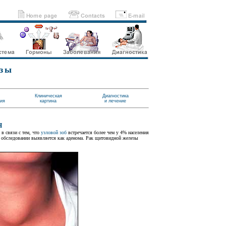
езы
Клиническая
Диагностика
тия
картина
и лечение
Я
в связи с тем, что
узловой зоб
встречается более чем у 4% населения
 обследовании выявляется как аденома. Рак щитовидной железы