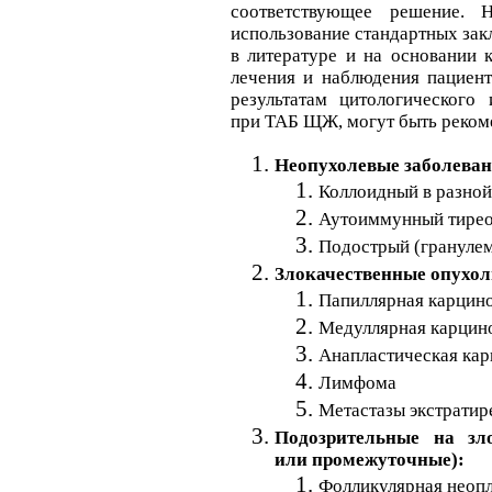
соответствующее решение. 
использование стандартных зак
в литературе и на основании к
лечения и наблюдения пациент
результатам цитологического 
при ТАБ ЩЖ, могут быть реко
Неопухолевые заболев
Коллоидный в разно
Аутоиммунный тире
Подострый (гранулем
Злокачественные опухол
Папиллярная карцин
Медуллярная карцин
Анапластическая ка
Лимфома
Метастазы экстрати
Подозрительные на зл
или промежуточные):
Фолликулярная неоп