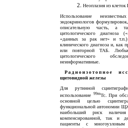
Неоплазия из клеток
Использование неизвестн
эндокринологов формулировок,
описательную часть, а та
цитологического диагноза (
«данных за рак нет» и т.п.)
клинического диагноза и, как 
или повторной ТАБ. Любые 
цитологического обсле
неинформативные.
Радиоизотопное исс
щитовидной железы
Для рутинной сцинтигра
99m
использование
Tc. При обс
основной целью сцинтиг
функциональной автономии ЩЖ.
наибольший риск наличия
компенсированной, так и д
пациенты с многоузловым 