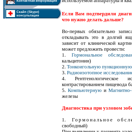
используемой аппаратуры и ква
Контактная информация
Скайп (Skype)
Если Вам подтвердили диагн
консультация
что нужно делать дальше?
Во-первых обязательно записа
откладывать это в долгий ящ
зависит от клинической картин
может предложить провести:
1.
Гормональное обследова
кальцитонин)
2.
Тонкоигольную пункционную
3.
Радиоизотопное исследовани
4. Рентгенологическое 
контрастированием пищевода б
5.
Компьютерную
и
Магнитно
железы
Диагностика при узловом зоб
1.
Гормональное обсл
свободный)
При выявлении у пациента узл