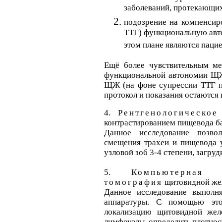
заболеваний, протекающих
подозрение на компенсир
ТТГ) функциональную авт
этом плане являются пацие
Ещё более чувствительным ме
функциональной автономии ЩЖ
ЩЖ (на фоне супрессии ТТГ п
протокол и показания остаются
4.
Рентгенологическое
контрастированием пищевода б
Данное исследование позво
смещения трахеи и пищевода у
узловой зоб 3-4 степени, загру
5.
Компьютерная 
томография
щитовидной же
Данное исследование выполня
аппаратуры. С помощью это
локализацию щитовидной желе
лимфоузлы, определить плотност