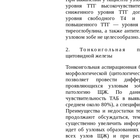
уровня ТТГ высокочувствит
сниженного уровня ТТГ доп
уровня свободного Т4 и 
повышенного ТТГ — уровня 
тиреоглобулина, а также антит
узловом зобе не целесообразно.
2.
Тонкоигольная п
щитовидной железы
Тонкоигольная аспирационная
морфологической (цитологичес
позволяет провести диффер
проявляющихся узловым зо
патологию ЩЖ. По данны
чувствительность ТАБ в выя
среднем около 80%), а специф
Преимущества и недостатки т
продолжают обсуждаться, те
существенно увеличить информ
идет об узловых образования
всех узлов ЩЖ) и при реш