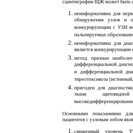
сцинтиграфии ЩЖ может быть 
неинформативна для перв
обнаружения узлов и о
конкурирующим с УЗИ ме
пальпируемых образован
неинформативна для диа
является конкурирующим 
метод признан наиболее
дифференциальной диагн
и дифференциальной диа
тиреотоксикоза (истинный
пригоден для диагностик
ткани щитовидн
высокодифференцированно
Основными показаниями дл
пациентов с узловым зобом явл
сниженный уровень ТТ