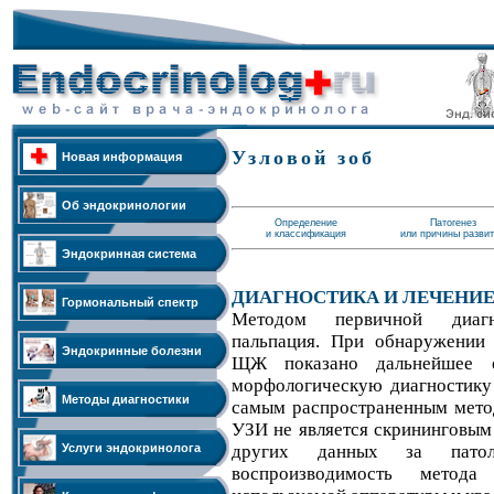
Узловой зоб
Новая информация
Об эндокринологии
Определение
Патогенез
и классификация
или причины разви
Эндокринная система
ДИАГНОСТИКА И ЛЕЧЕНИ
Гормональный спектр
Методом первичной диагн
пальпация. При обнаружении 
Эндокринные болезни
ЩЖ показано дальнейшее об
морфологическую диагностик
Методы диагностики
самым распространенным мето
УЗИ не является скрининговым 
Услуги эндокринолога
других данных за пато
воспроизводимость метода