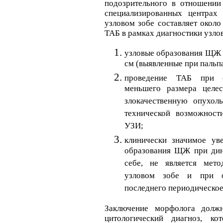
подозрительного в отношении
специализированных центрах
узловом зобе составляет около
ТАБ в рамках диагностики узлов
узловые образования ЩЖ 
см (выявленные при пальп
проведение ТАБ при с
меньшего размера целес
злокачественную опух
технической возможност
УЗИ;
клинически значимое ув
образования ЩЖ при дин
себе, не является мет
узловом зобе и при о
последнего периодическое
Заключение морфолога долж
цитологический диагноз, ко