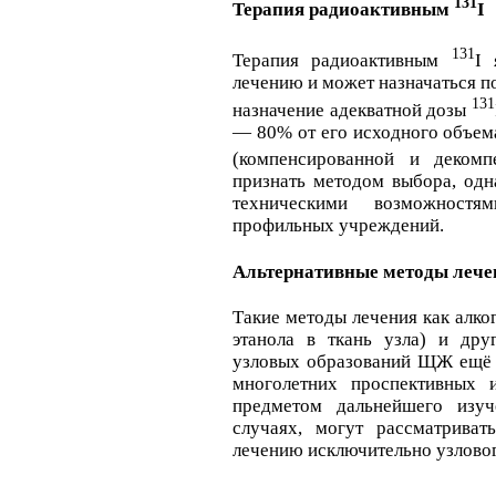
131
Терапия радиоактивным
I
131
Терапия радиоактивным
I 
лечению и может назначаться п
131
назначение адекватной дозы
— 80% от его исходного объе
(компенсированной и деком
признать методом выбора, одн
техническими возможностя
профильных учреждений.
Альтернативные методы лече
Такие методы лечения как алко
этанола в ткань узла) и дру
узловых образований ЩЖ ещё 
многолетних проспективных 
предметом дальнейшего изуч
случаях, могут рассматриват
лечению исключительно узловог