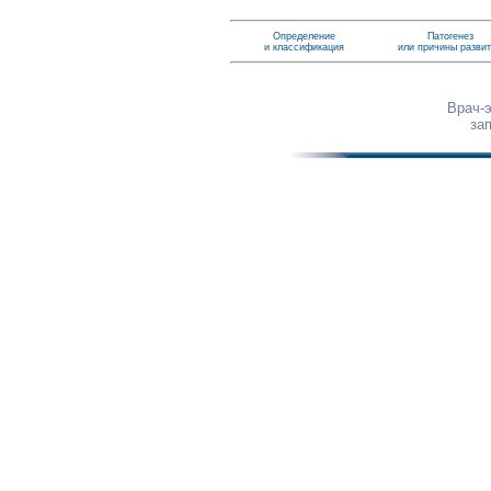
Определение
Патогенез
и классификация
или причины разви
Врач-
за